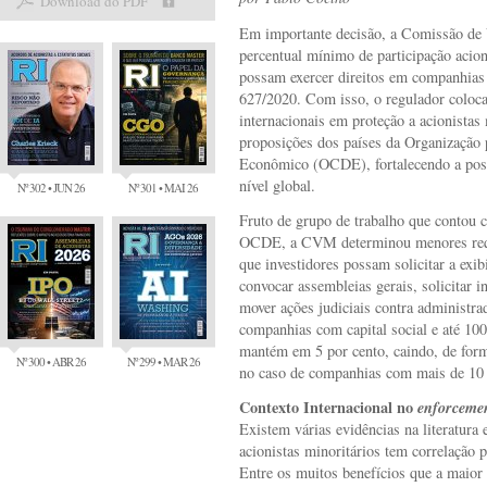
Download do PDF
Em importante decisão, a Comissão de
percentual mínimo de participação acion
possam exercer direitos em companhias 
627/2020. Com isso, o regulador coloca
internacionais em proteção a acionistas
proposições dos países da Organização
Econômico (OCDE), fortalecendo a posi
nível global.
Nº 302 • JUN 26
Nº 301 • MAI 26
Fruto de grupo de trabalho que contou 
OCDE, a CVM determinou menores reque
que investidores possam solicitar a exib
convocar assembleias gerais, solicitar 
mover ações judiciais contra administra
companhias com capital social e até 10
mantém em 5 por cento, caindo, de form
Nº 300 • ABR 26
Nº 299 • MAR 26
no caso de companhias com mais de 10 b
Contexto Internacional no
enforceme
Existem várias evidências na literatura
acionistas minoritários tem correlação
Entre os muitos benefícios que a maior s