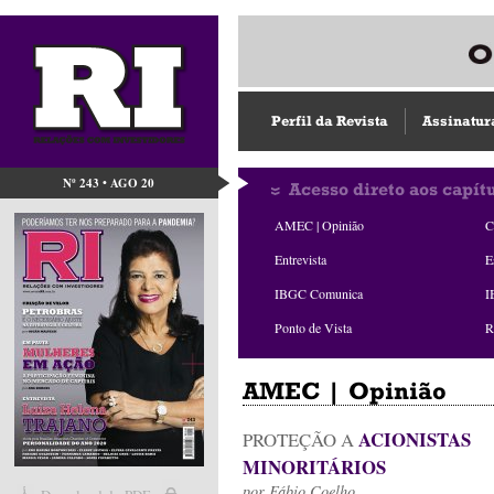
Perfil da Revista
Assinatur
Nº 243 • AGO 20
Acesso direto aos capít
AMEC | Opinião
C
Entrevista
E
IBGC Comunica
I
Ponto de Vista
R
AMEC | Opinião
ACIONISTAS
PROTEÇÃO A
MINORITÁRIOS
por
Fábio Coelho