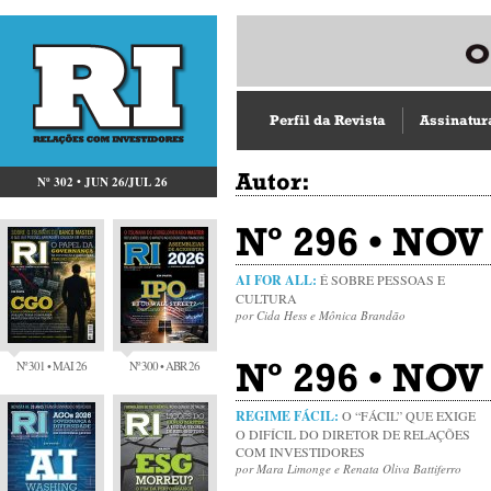
Perfil da Revista
Assinatur
Autor:
Nº 302 • JUN 26/JUL 26
Nº 296 • NOV 
AI FOR ALL:
É SOBRE PESSOAS E
CULTURA
por Cida Hess e Mônica Brandão
Nº 296 • NOV
Nº 301 • MAI 26
Nº 300 • ABR 26
REGIME FÁCIL:
O “FÁCIL” QUE EXIGE
O DIFÍCIL DO DIRETOR DE RELAÇÕES
COM INVESTIDORES
por Mara Limonge e Renata Oliva Battiferro