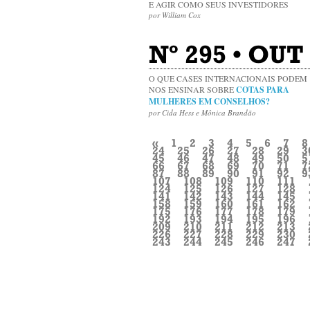
E AGIR COMO SEUS INVESTIDORES
por William Cox
Nº 295 • OUT 
O QUE CASES INTERNACIONAIS PODEM
NOS ENSINAR SOBRE
COTAS PARA
MULHERES EM CONSELHOS?
por Cida Hess e Mônica Brandão
«
1
2
3
4
5
6
7
8
24
25
26
27
28
29
3
45
46
47
48
49
50
5
66
67
68
69
70
71
7
87
88
89
90
91
92
9
107
108
109
110
111
124
125
126
127
128
141
142
143
144
145
158
159
160
161
162
175
176
177
178
179
192
193
194
195
196
209
210
211
212
213
226
227
228
229
230
243
244
245
246
247