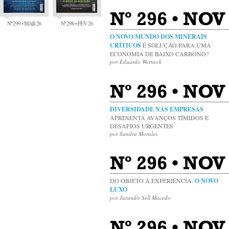
Nº 296 • NOV
Nº 299 • MAR 26
Nº 298 • FEV 26
O NOVO MUNDO DOS MINERAIS
CRÍTICOS
É SOLUÇÃO PARA UMA
ECONOMIA DE BAIXO CARBONO?
por Eduardo Werneck
Nº 296 • NO
DIVERSIDADE NAS EMPRESAS
APRESENTA AVANÇOS TÍMIDOS E
DESAFIOS URGENTES
por Sandra Morales
Nº 296 • NOV
DO OBJETO À EXPERIÊNCIA:
O NOVO
LUXO
por Jurandir Sell Macedo
Nº 296 • NOV 