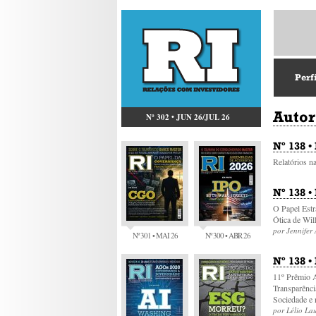
Perf
Autor
Nº 302 • JUN 26/JUL 26
Nº 138 •
Relatórios n
Nº 138 •
O Papel Estr
Ótica de Wi
por Jennifer
Nº 301 • MAI 26
Nº 300 • ABR 26
Nº 138 •
11º Prêmio A
Transparênci
Sociedade e
por Lélio Lau