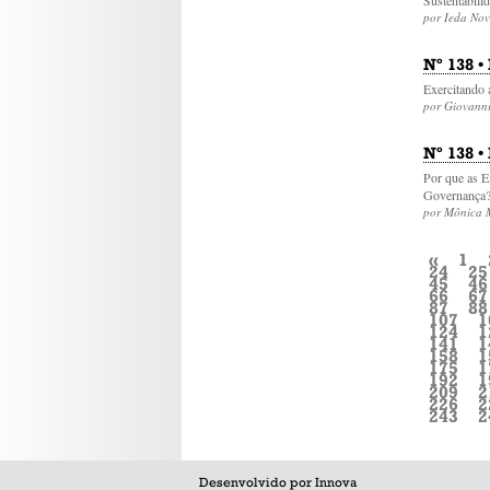
por Ieda Nov
Nº 138 
Exercitando 
por Giovanni
Nº 138 
Por que as E
Governança
por Mônica 
«
1
24
25
45
46
66
67
87
88
107
1
124
1
141
1
158
1
175
1
192
1
209
2
226
2
243
2
Desenvolvido por
Innova