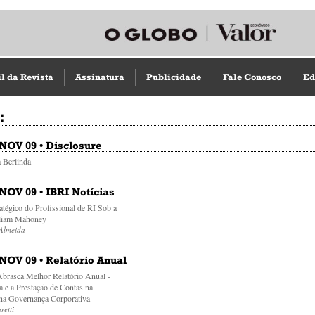
il da Revista
Assinatura
Publicidade
Fale Conosco
Ed
:
 NOV 09 • Disclosure
a Berlinda
 NOV 09 • IBRI Notícias
atégico do Profissional de RI Sob a
lliam Mahoney
 Almeida
 NOV 09 • Relatório Anual
brasca Melhor Relatório Anual -
a e a Prestação de Contas na
 na Governança Corporativa
retti