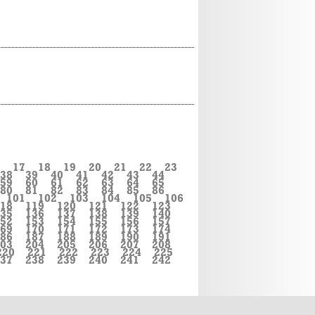
17
18
19
20
21
22
23
38
39
40
41
42
43
44
59
60
61
62
63
64
65
80
81
82
83
84
85
86
101
102
103
104
105
106
18
119
120
121
122
123
35
136
137
138
139
140
52
153
154
155
156
157
69
170
171
172
173
174
86
187
188
189
190
191
03
204
205
206
207
208
220
221
222
223
224
225
37
238
239
240
241
242