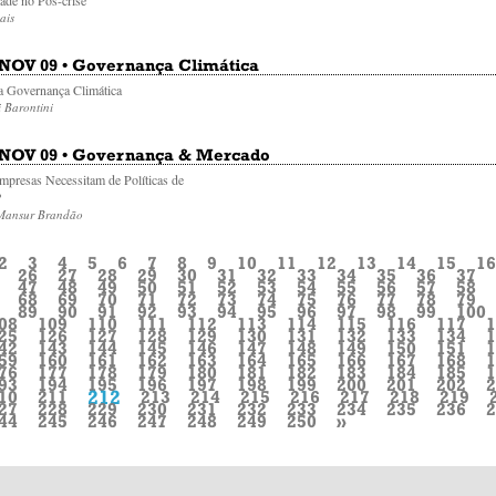
ais
• NOV 09 • Governança Climática
a Governança Climática
 Barontini
• NOV 09 • Governança & Mercado
mpresas Necessitam de Políticas de
?
Mansur Brandão
2
3
4
5
6
7
8
9
10
11
12
13
14
15
16
26
27
28
29
30
31
32
33
34
35
36
37
47
48
49
50
51
52
53
54
55
56
57
58
68
69
70
71
72
73
74
75
76
77
78
79
89
90
91
92
93
94
95
96
97
98
99
100
08
109
110
111
112
113
114
115
116
117
1
25
126
127
128
129
130
131
132
133
134
1
42
143
144
145
146
147
148
149
150
151
1
59
160
161
162
163
164
165
166
167
168
1
76
177
178
179
180
181
182
183
184
185
1
93
194
195
196
197
198
199
200
201
202
2
212
10
211
213
214
215
216
217
218
219
27
228
229
230
231
232
233
234
235
236
2
44
245
246
247
248
249
250
»