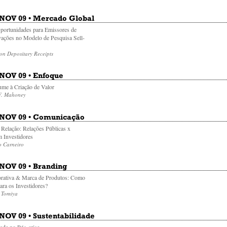
• NOV 09 • Mercado Global
portunidades para Emissores de
ações no Modelo de Pesquisa Sell-
on Depositary Receipts
 NOV 09 • Enfoque
ume à Criação de Valor
 F. Mahoney
• NOV 09 • Comunicação
 Relação: Relações Públicas x
 Investidores
o Carneiro
 NOV 09 • Branding
rativa & Marca de Produtos: Como
ra os Investidores?
 Tomiya
 NOV 09 • Sustentabilidade
dade no Pós-crise