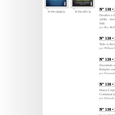
Nº 138 
Nº 299 • MAR 26
Nº 298 • FEV 26
Desafios e O
ADRs - Inov
Side
por Bny Mell
Nº 138 •
Tudo se Res
por William
Nº 138 
Discutindo a
Relações com
por Fernand
Nº 138 •
Marca Corpo
Comunicar pa
por Eduardo
Nº 138 •
Sustentabili