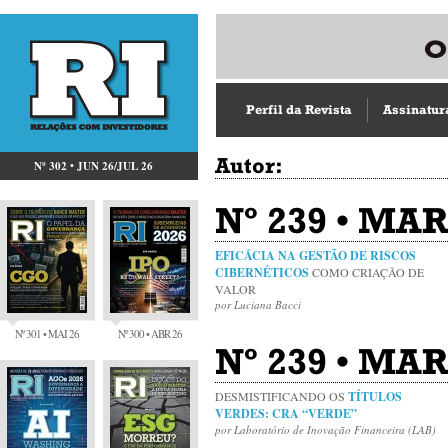
Perfil da Revista
Assinatur
Autor:
Nº 302 • JUN 26/JUL 26
Nº 239 • MA
EFICÁCIA NA GESTÃO DE RISCOS
CIBERNÉTICOS
COMO CRIAÇÃO DE
VALOR
por Luciana Bacci
Nº 301 • MAI 26
Nº 300 • ABR 26
Nº 239 • MAR
DESMISTIFICANDO OS
TÍTULOS
VERDES: CRA “VERDE”
por Laboratório de Inovação Financeira (LAB)