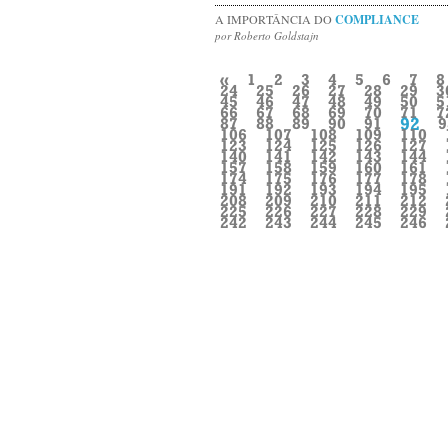
A IMPORTÂNCIA DO
COMPLIANCE
por Roberto Goldstajn
«
1
2
3
4
5
6
7
8
24
25
26
27
28
29
3
45
46
47
48
49
50
5
66
67
68
69
70
71
7
92
87
88
89
90
91
9
106
107
108
109
110
123
124
125
126
127
140
141
142
143
144
157
158
159
160
161
174
175
176
177
178
191
192
193
194
195
208
209
210
211
212
225
226
227
228
229
242
243
244
245
246