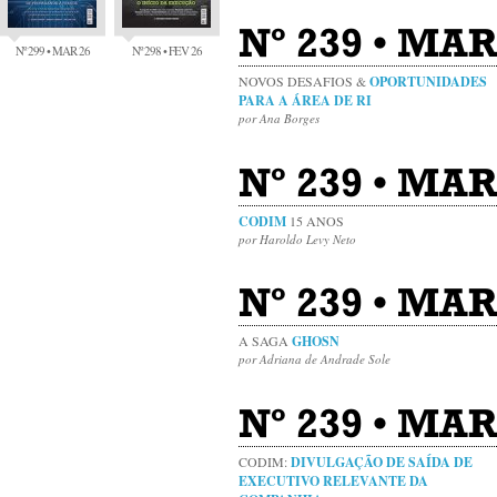
Nº 239 • MAR
Nº 299 • MAR 26
Nº 298 • FEV 26
NOVOS DESAFIOS &
OPORTUNIDADES
PARA A ÁREA DE RI
por Ana Borges
Nº 239 • MAR
CODIM
15 ANOS
por Haroldo Levy Neto
Nº 239 • MAR
A SAGA
GHOSN
por Adriana de Andrade Sole
Nº 239 • MAR
CODIM:
DIVULGAÇÃO DE SAÍDA DE
EXECUTIVO RELEVANTE DA