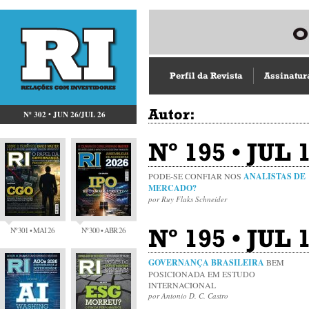
Perfil da Revista
Assinatur
Autor:
Nº 302 • JUN 26/JUL 26
Nº 195 • JUL
PODE-SE CONFIAR NOS
ANALISTAS DE
MERCADO?
por Ruy Flaks Schneider
Nº 195 • JUL
Nº 301 • MAI 26
Nº 300 • ABR 26
GOVERNANÇA BRASILEIRA
BEM
POSICIONADA EM ESTUDO
INTERNACIONAL
por Antonio D. C. Castro