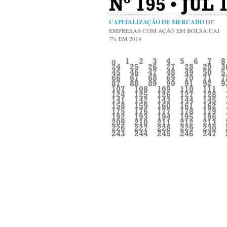
Nº 195 • JUL
CAPITALIZAÇÃO DE MERCADO
DE
EMPRESAS COM AÇÃO EM BOLSA CAI
7% EM 2014
«
1
2
3
4
5
6
7
8
24
25
26
27
28
29
3
45
46
47
48
49
50
5
66
67
68
69
70
71
7
87
88
89
90
91
92
9
107
108
109
110
111
124
125
126
127
128
141
142
143
144
145
158
159
160
161
162
175
176
177
178
179
192
193
194
195
196
209
210
211
212
213
226
227
228
229
230
243
244
245
246
247