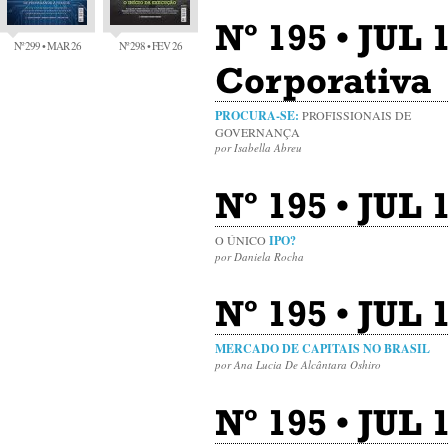
Nº 195 • JUL
Nº 299 • MAR 26
Nº 298 • FEV 26
Corporativa
PROCURA-SE:
PROFISSIONAIS DE
GOVERNANÇA
por Isabella Abreu
Nº 195 • JUL
O ÚNICO
IPO?
por Daniela Rocha
Nº 195 • JUL
MERCADO DE CAPITAIS NO BRASIL
por Ana Lucia De Alcântara Oshiro
Nº 195 • JUL