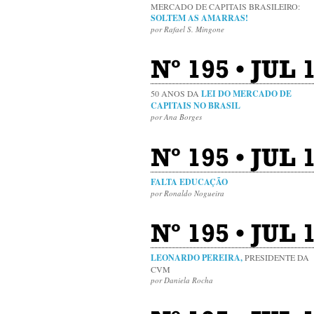
MERCADO DE CAPITAIS BRASILEIRO:
SOLTEM AS AMARRAS!
por Rafael S. Mingone
Nº 195 • JUL
50 ANOS DA
LEI DO MERCADO DE
CAPITAIS NO BRASIL
por Ana Borges
Nº 195 • JUL 
FALTA EDUCAÇÃO
por Ronaldo Nogueira
Nº 195 • JUL 
LEONARDO PEREIRA,
PRESIDENTE DA
CVM
por Daniela Rocha