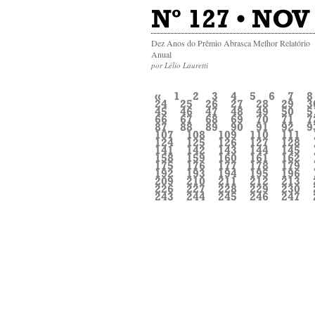
Nº 127 • NOV 
Dez Anos do Prêmio Abrasca Melhor Relatório
Anual
por Lélio Lauretti
«
1
2
3
4
5
6
7
8
24
25
26
27
28
29
3
45
46
47
48
49
50
5
66
67
68
69
70
71
7
87
88
89
90
91
92
9
107
108
109
110
111
124
125
126
127
128
141
142
143
144
145
158
159
160
161
162
175
176
177
178
179
192
193
194
195
196
209
210
211
212
213
226
227
228
229
230
243
244
245
246
247