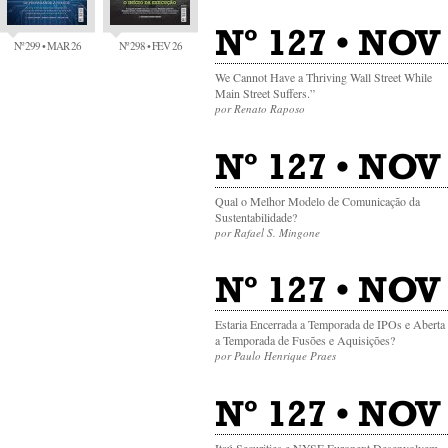
Nº 127 • NOV 
Nº 299 • MAR 26
Nº 298 • FEV 26
We Cannot Have a Thriving Wall Street While
Main Street Suffers.”
por Renato Raposo
Nº 127 • NOV 
Qual o Melhor Modelo de Comunicação da
Sustentabilidade?
por Rafael S. Mingone
Nº 127 • NOV
Estaria Encerrada a Temporada de IPOs e Aberta
a Temporada de Fusões e Aquisições?
por Paulo Henrique Praes
Nº 127 • NOV 
Itaú Securities e NYSE Euronext Desenvolvem