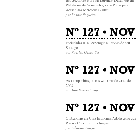
Plataforma de Administração de Risco para
Acesso aos Mercados Globais
por Ronnie Nogueira
Nº 127 • NOV
Facilidades II: a Tecnologia a Serviço do seu
Sossego
por Rodrigo Guimarães
Nº 127 • NOV
As Companhias, os Ris & a Grande Crise de
2008
por José Marcos Treiger
Nº 127 • NOV
O Branding em Uma Economia Adolescente que
Precisa Construir uma Imagem...
por Eduardo Tomiya