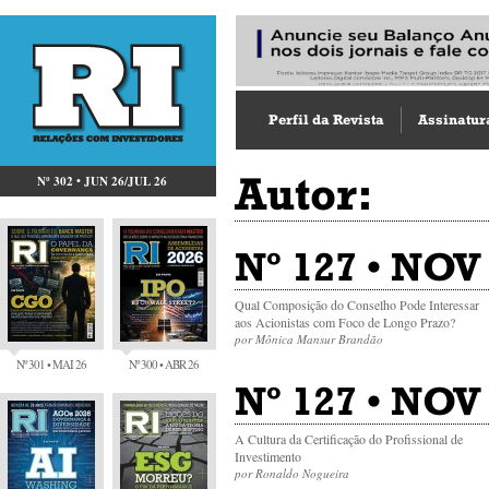
Perfil da Revista
Assinatur
Autor:
Nº 302 • JUN 26/JUL 26
Nº 127 • NOV
Qual Composição do Conselho Pode Interessar
aos Acionistas com Foco de Longo Prazo?
por Mônica Mansur Brandão
Nº 301 • MAI 26
Nº 300 • ABR 26
Nº 127 • NOV 
A Cultura da Certificação do Profissional de
Investimento
por Ronaldo Nogueira