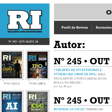
Perfil da Revista
Assinatur
Autor:
Nº 302 • JUN 26/JUL 26
Nº 245 • OUT
3 MILHÕES DE INVESTIDORES E
NÚMERO RECORDE DE IPOs:
SERÁ
FINALMENTE A POPULARIZAÇÃO DA
BOLSA NO BRASIL?
Nº 301 • MAI 26
Nº 300 • ABR 26
por Ana Borges
Nº 245 • OUT
BUSINESS AS USUAL?
PRÊMIO DE