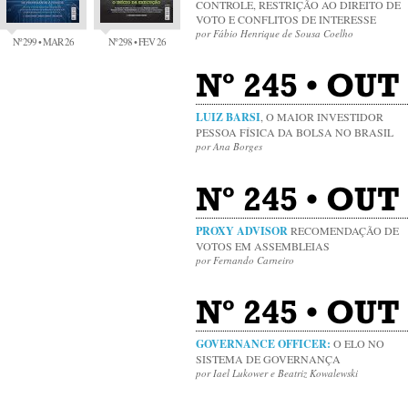
CONTROLE, RESTRIÇÃO AO DIREITO DE
VOTO E CONFLITOS DE INTERESSE
por Fábio Henrique de Sousa Coelho
Nº 299 • MAR 26
Nº 298 • FEV 26
Nº 245 • OUT 
LUIZ BARSI
, O MAIOR INVESTIDOR
PESSOA FÍSICA DA BOLSA NO BRASIL
por Ana Borges
Nº 245 • OUT
PROXY ADVISOR
RECOMENDAÇÃO DE
VOTOS EM ASSEMBLEIAS
por Fernando Carneiro
Nº 245 • OU
GOVERNANCE OFFICER:
O ELO NO
SISTEMA DE GOVERNANÇA
por Iael Lukower e Beatriz Kowalewski