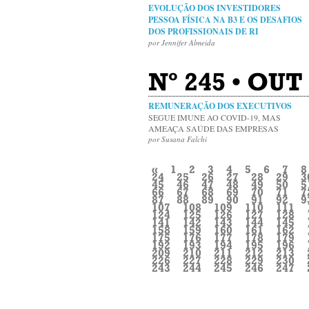
EVOLUÇÃO DOS INVESTIDORES
PESSOA FÍSICA NA B3 E OS DESAFIOS
DOS PROFISSIONAIS DE RI
por Jennifer Almeida
Nº 245 • OUT
REMUNERAÇÃO DOS EXECUTIVOS
SEGUE IMUNE AO COVID-19, MAS
AMEAÇA SAÚDE DAS EMPRESAS
por Susana Falchi
«
1
2
3
4
5
6
7
8
24
25
26
27
28
29
3
45
46
47
48
49
50
5
66
67
68
69
70
71
7
87
88
89
90
91
92
9
107
108
109
110
111
124
125
126
127
128
141
142
143
144
145
158
159
160
161
162
175
176
177
178
179
192
193
194
195
196
209
210
211
212
213
226
227
228
229
230
243
244
245
246
247