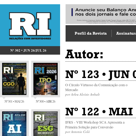
Perfil da Revista
Assinatur
Autor:
Nº 302 • JUN 26/JUL 26
Nº 123 • JUN
O Círculo Virtuoso da Comunicação com o
Mercado
por Arleu Aloísio Anhalt
Nº 301 • MAI 26
Nº 300 • ABR 26
Nº 122 • MAI 
IFRS - VIII Workshop SCA Apresenta a
Primeira Solução para Conversão
por Antonio Coló