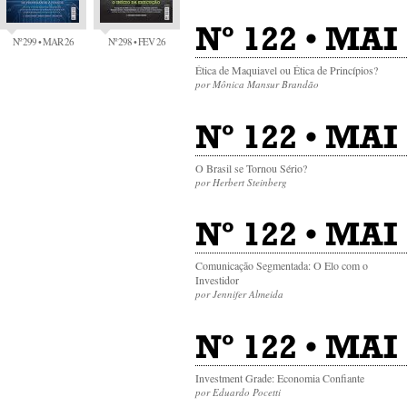
Nº 122 • MAI
Nº 299 • MAR 26
Nº 298 • FEV 26
Ética de Maquiavel ou Ética de Princípios?
por Mônica Mansur Brandão
Nº 122 • MAI
O Brasil se Tornou Sério?
por Herbert Steinberg
Nº 122 • MAI 
Comunicação Segmentada: O Elo com o
Investidor
por Jennifer Almeida
Nº 122 • MAI 
Investment Grade: Economia Confiante
por Eduardo Pocetti