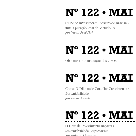
Nº 122 • MAI
Clube de Investimento Pioneiro de Brasília -
uma Aplicação Real do Método INI
por Victor José Hohl
Nº 122 • MAI 
Obama e a Remuneração dos CEOs
Nº 122 • MAI 
China: O Dilema de Conciliar Crescimento e
Sustentabilidade
por Felipe Albertani
Nº 122 • MAI 
O Grau de Investimento Impacta a
Sustentabilidade Empresarial?
por Roberto Gonzalez