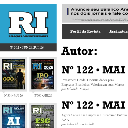
Perfil da Revista
Assinatur
Autor:
Nº 302 • JUN 26/JUL 26
Nº 122 • MAI
Investment Grade: Oportunidades para
Empresas Brasileiras Valorizarem suas Marcas
por Eduardo Tomiya
Nº 301 • MAI 26
Nº 300 • ABR 26
Nº 122 • MAI 
Agora é a vez das Empresas Buscarem o Prêmio
AAA
por Arleu Aloísio Anhalt