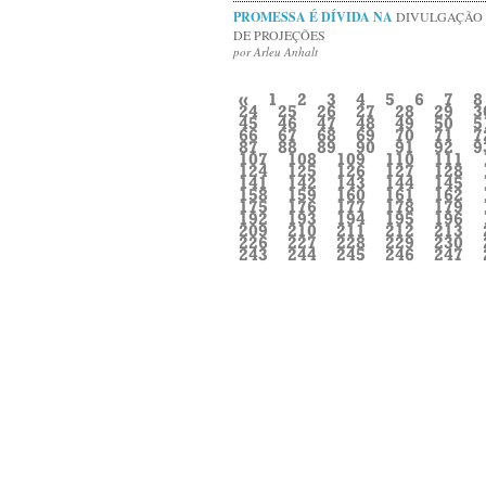
PROMESSA É DÍVIDA NA
DIVULGAÇÃO
DE PROJEÇÕES
por Arleu Anhalt
«
1
2
3
4
5
6
7
8
24
25
26
27
28
29
3
45
46
47
48
49
50
5
66
67
68
69
70
71
7
87
88
89
90
91
92
9
107
108
109
110
111
124
125
126
127
128
141
142
143
144
145
158
159
160
161
162
175
176
177
178
179
192
193
194
195
196
209
210
211
212
213
226
227
228
229
230
243
244
245
246
247