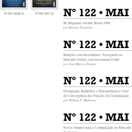
Nº 122 • MAI 
Nº 299 • MAR 26
Nº 298 • FEV 26
IR Magazine Awards Brazil 2008
por Ronnie Nogueira
Nº 122 • MAI
Relações com Investidores: Navegando no
Mercado Global, com Investment Grade
por José Marcos Treiger
Nº 122 • MAI
Divulgação, Relatórios e Transparência o Valor
da Convergência das Funções de Comunicação
por William F. Mahoney
Nº 122 • MAI
Novos Tempos para a Comunicação no Mercado
de Capitais