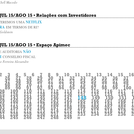
 Sell Macedo
• JUL 15/AGO 15 • Relações com Investidores
TEREMOS UMA
NETFLIX
IRA
EM TERMOS DE RI?
Goldstein
• JUL 15/AGO 15 • Espaço Apimec
E AUDITORIA
NÃO
UI
CONSELHO FISCAL
o Ferreira Alexandre
2
3
4
5
6
7
8
9
10
11
12
13
14
15
16
26
27
28
29
30
31
32
33
34
35
36
37
47
48
49
50
51
52
53
54
55
56
57
58
68
69
70
71
72
73
74
75
76
77
78
79
89
90
91
92
93
94
95
96
97
98
99
100
08
109
110
111
112
113
114
115
116
117
1
25
126
127
128
129
130
131
132
133
134
1
148
42
143
144
145
146
147
149
150
151
59
160
161
162
163
164
165
166
167
168
1
76
177
178
179
180
181
182
183
184
185
1
93
194
195
196
197
198
199
200
201
202
2
10
211
212
213
214
215
216
217
218
219
2
27
228
229
230
231
232
233
234
235
236
2
44
245
246
247
248
249
»