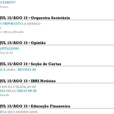
RCEMENT?
ebouças
 JUL 15/AGO 15 • Orquestra Societária
A CORPORATIVA
& MODELO
ÃO
ss e Mônica Brandão
 JUL 15/AGO 15 • Opinião
APITALISMO
osta de Sá
 JUL 15/AGO 15 • Seção de Cartas
SCA
| PARA :
REVISTA RI
 JUL 15/AGO 15 • IBRI Notícias
CIOS DA UTILIZAÇÃO DE
GIA
PELAS
ÁREAS DE RI
 Almeida
• JUL 15/AGO 15 • Educação Financeira
IRO
& SEUS SIGNIFICADOS