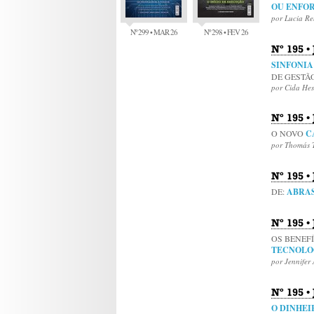
OU ENFO
por Lucia R
Nº 299 • MAR 26
Nº 298 • FEV 26
Nº 195 •
SINFONI
DE GEST
por Cida He
Nº 195 •
O NOVO
C
por Thomás T
Nº 195 •
DE:
ABRA
Nº 195 •
OS BENEFÍ
TECNOLO
por Jennifer
Nº 195 
O DINHE