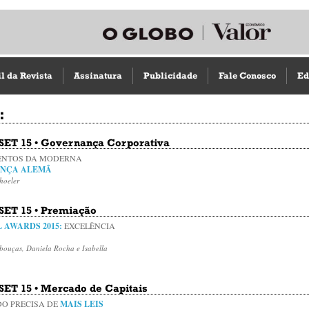
il da Revista
Assinatura
Publicidade
Fale Conosco
Ed
:
• SET 15 • Governança Corporativa
ENTOS DA MODERNA
NÇA ALEMÃ
hoeler
 SET 15 • Premiação
L AWARDS 2015:
EXCELÊNCIA
bouças, Daniela Rocha e Isabella
 SET 15 • Mercado de Capitais
O PRECISA DE
MAIS LEIS