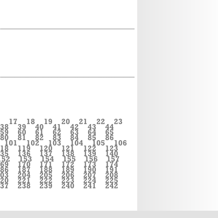
17
18
19
20
21
22
23
38
39
40
41
42
43
44
59
60
61
62
63
64
65
80
81
82
83
84
85
86
101
102
103
104
105
106
18
119
120
121
122
123
35
136
137
138
139
140
152
153
154
155
156
157
69
170
171
172
173
174
86
187
188
189
190
191
03
204
205
206
207
208
20
221
222
223
224
225
37
238
239
240
241
242