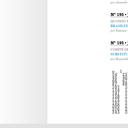
por Jurandir
Nº 195 
QUANDO 
BRASILE
por Fabiane 
Nº 195 
COMITÊ D
SUBSTIT
por Reginald
«
1
24
25
45
46
66
67
87
88
107
1
124
1
141
1
158
1
175
1
192
1
209
2
226
2
243
2