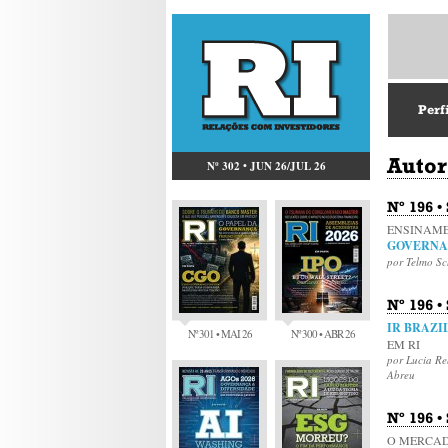
Perf
Autor
Nº 302 • JUN 26/JUL 26
Nº 196 
ENSINAM
GOVERNA
por Telmo Sc
Nº 196 •
IR BRAZI
Nº 301 • MAI 26
Nº 300 • ABR 26
EM RI
por Lucia Re
Abreu
Nº 196 •
O MERCAD