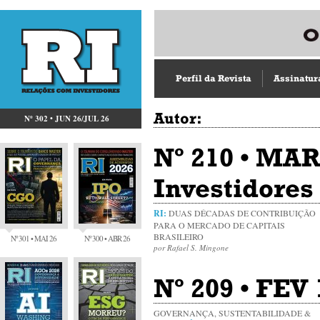
Perfil da Revista
Assinatur
Autor:
Nº 302 • JUN 26/JUL 26
Nº 210 • MAR
Investidores
RI:
DUAS DÉCADAS DE CONTRIBUIÇÃO
PARA O MERCADO DE CAPITAIS
BRASILEIRO
Nº 301 • MAI 26
Nº 300 • ABR 26
por Rafael S. Mingone
Nº 209 • FEV 
GOVERNANÇA, SUSTENTABILIDADE &