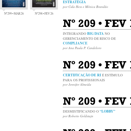
ESTRATÉGIA
por Cida Hess e Mônica Brandão
Nº 299 • MAR 26
Nº 298 • FEV 26
Nº 209 • FEV
INTEGRANDO
BIG DATA
NO
GERENCIAMENTO DE RISCO DE
COMPLIANCE
por Ana Paula P. Candeloro
Nº 209 • FEV 
CERTIFICAÇÃO DE RI
É ESTÍMULO
PARA OS PROFISSIONAIS
por Jennifer Almeida
Nº 209 • FEV 
DESMISTIFICANDO O
“LOBBY”
por Roberto Goldstajn