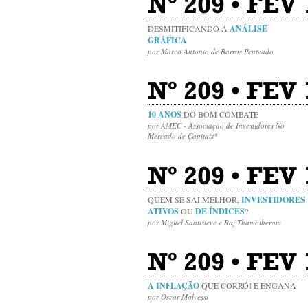
Nº 209 • FEV
DESMITIFICANDO A
ANÁLISE
GRÁFICA
por Marco Antonio de Barros Penteado
Nº 209 • FEV
10 ANOS
DO BOM COMBATE
por AMEC - Associação de Investidores No
Mercado de Capitais*
Nº 209 • FEV 
QUEM SE SAI MELHOR,
INVESTIDORES
ATIVOS
OU
DE ÍNDICES
?
por Miguel Santisteve e Raj Thamotheram
Nº 209 • FEV 
A INFLAÇÃO
QUE CORRÓI E ENGANA
por Oscar Malvessi