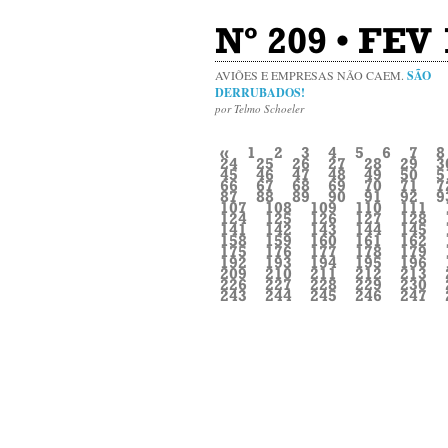
Nº 209 • FEV 
AVIÕES E EMPRESAS NÃO CAEM.
SÃO
DERRUBADOS!
por Telmo Schoeler
«
1
2
3
4
5
6
7
8
24
25
26
27
28
29
3
45
46
47
48
49
50
5
66
67
68
69
70
71
7
87
88
89
90
91
92
9
107
108
109
110
111
124
125
126
127
128
141
142
143
144
145
158
159
160
161
162
175
176
177
178
179
192
193
194
195
196
209
210
211
212
213
226
227
228
229
230
243
244
245
246
247