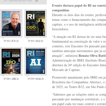
Download do PDF
Evento destaca papel do RI na constr
companhias
Durante os dois dias do evento, profiss
temas como o financiamento das compan
capitais, e o uso de inteligência artific
Investidores.
“A atuação em RI deixou de ser uma fun
Nº 302 • JUN 26
Nº 301 • MAI 26
fundamental na construção de valor e r
contexto, este Encontro foi pensado para
também antecipar movimentos que já co
Renata Oliva Batti
atuação”, enfatizou
Administração do IBRI (Instituto Brasi
abertura da 26ª edição do Encontro Inte
Mercado de Capitais.
Promovido anualmente pelo IBRI em 
Nº 300 • ABR 26
Nº 299 • MAR 26
Brasileira das Companhias Abertas), o 
de 2025, no Teatro B32, em São Paulo 
“Sabemos que as relações entre as compa
passando por mudanças estruturais, e o 
um papel cada vez mais central e estrat