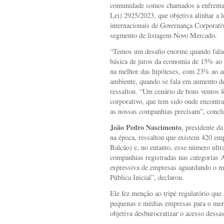
comunidade somos chamados a enfrentar”
Lei) 2925/2023, que objetiva alinhar a l
internacionais de Governança Corporat
segmento de listagem Novo Mercado.
“Temos um desafio enorme quando fala
básica de juros da economia de 15% ao 
na melhor das hipóteses, com 23% ao an
ambiente, quando se fala em aumento d
ressaltou. “Um cenário de bons ventos f
corporativo, que tem sido onde encontr
as nossas companhias precisam”, conclu
João Pedro Nascimento
, presidente 
na época, ressaltou que existem 420 emp
Balcão) e, no entanto, esse número ult
companhias registradas nas categorias 
expressiva de empresas aguardando o m
Pública Inicial”, declarou.
Ele fez menção ao tripé regulatório que
pequenas e médias empresas para o mer
objetiva desburocratizar o acesso dessa