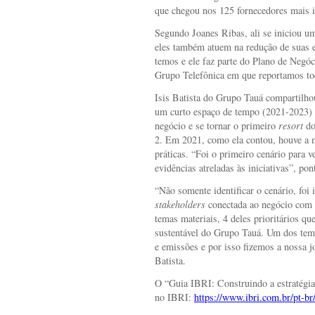
que chegou nos 125 fornecedores mais i
Segundo Joanes Ribas, ali se iniciou u
eles também atuem na redução de suas 
temos e ele faz parte do Plano de Negó
Grupo Telefônica em que reportamos tod
Isis Batista do Grupo Tauá compartilh
um curto espaço de tempo (2021-2023) i
negócio e se tornar o primeiro
resort
do
2. Em 2021, como ela contou, houve a 
práticas. “Foi o primeiro cenário para 
evidências atreladas às iniciativas”, pon
“Não somente identificar o cenário, foi i
stakeholders
conectada ao negócio com a
temas materiais, 4 deles prioritários q
sustentável do Grupo Tauá. Um dos tema
e emissões e por isso fizemos a nossa j
Batista.
O “Guia IBRI: Construindo a estratégia 
no IBRI:
https://www.ibri.com.br/pt-br