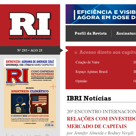
Perfil da Revista
Assinatur
Nº 293 • AGO 25
Acesso direto aos capít
Criação de Valor
D
Espaço Apimec Brasil
I
Opinião
O
IBRI Notícias
26º ENCONTRO INTERNACIO
RELAÇÕES COM INVESTID
MERCADO DE CAPITAIS
por
Jennifer Almeida
e
Rodney Vergili