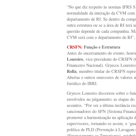
“No que diz respeito às normas IFRS S1
normalidade da interação da CVM com 
departamento de RI. Se dentro da compa
outra estrutura ou se a área de RI terá 
questão depende de cada companhia. M
CVM será com o departamento de RI”, c
CRSFN:
Função e Estrutura
Antes do encerramento do evento, houv
Loureiro
, vice-presidente do CRSFN (
Financeiro Nacional). Gryecos Loureir
Rolla
, membro titular do CRSFN repr
Abertas e outros emissores de valores m
Jurídico do IBRI.
Gryecos Loureiro discorreu sobre o f
envolvidos no julgamento; as etapas do 
assuntos. “Por ser a última instância re
sancionadores do SFN (Sistema Finance
promover a harmonização na aplicação d
supervisores, tornando-se assim, o ‘gu
política de PLD (Prevenção à Lavagem
(Financiamento ao Terrorismo), estabele