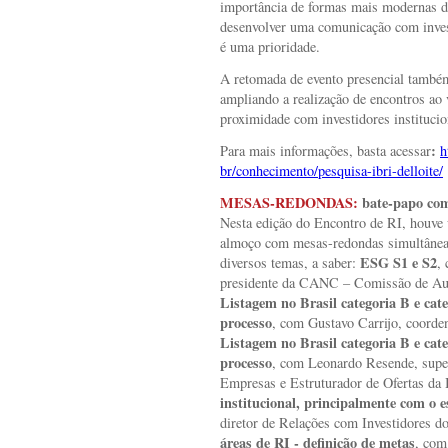
importância de formas mais modernas d
desenvolver uma comunicação com invest
é uma prioridade.
A retomada de evento presencial també
ampliando a realização de encontros a
proximidade com investidores institucio
:
Para mais informações, basta acessar
h
br/conhecimento/pesquisa-ibri-delloite/
MESAS-REDONDAS:
bate-papo com 
Nesta edição do Encontro de RI, houve 
almoço com mesas-redondas simultânea
ESG S1 e S2
diversos temas, a saber:
,
presidente da CANC – Comissão de A
Listagem no Brasil categoria B e cat
processo
, com Gustavo Carrijo, coord
Listagem no Brasil categoria B e cat
processo
,
com
Leonardo Resende, supe
Empresas e Estruturador de Ofertas da
institucional, principalmente com o e
diretor de Relações com Investidores d
áreas de RI - definição de metas
, com