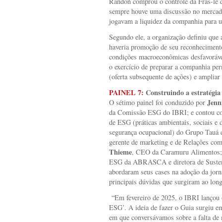
Randon comprou o controle da Fras-le d
sempre houve uma discussão no mercado 
jogavam a liquidez da companhia para u
Segundo ele, a organização definiu que
haveria promoção de seu reconheciment
condições macroeconômicas desfavorávei
o exercício de preparar a companhia per
(oferta subsequente de ações) e ampliar 
PAINEL 7:
Construindo a estratégi
Jenn
O sétimo painel foi conduzido por
da Comissão ESG do IBRI; e contou co
de ESG (práticas ambientais, sociais e 
segurança ocupacional) do Grupo Tauá 
gerente de marketing e de Relações com
Thieme
, CEO da Caramuru Alimentos
ESG da ABRASCA e diretora de Sustenta
abordaram seus cases na adoção da jor
principais dúvidas que surgiram ao long
“Em fevereiro de 2025, o IBRI lançou 
ESG’. A ideia de fazer o Guia surgiu 
em que conversávamos sobre a falta de m