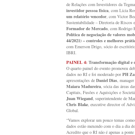
de Relações com Investidores da Tegma
investidor pessoa física
,
com Lícia Ros
um relatório vencedor
,
com Victor Bec
Sustentabilidade – Diretoria de Riscos
Formador de Mercado
,
com Rodrigo R
Política de negociação de valores m
44/2021) – controles e melhores prá
com
Emerson Drigo, sócio do escritóri
IBRI.
PAINEL 4:
Transformação digital e 
O quarto painel do evento promoveu deba
PH Za
dados no RI e foi moderado por
Daniel Dias
apresentações de
, manager
Maiara Madureira
, sócia das áreas 
Capitais, Fusões e Aquisições e Societ
Juan Wiegand
, superintendente de Mar
Chris Blake
, executive director of Ad
Global.
“Vamos explorar um pouco temas como in
dados estão mexendo com o dia a dia do
Acredito que o RI não é apenas a pont