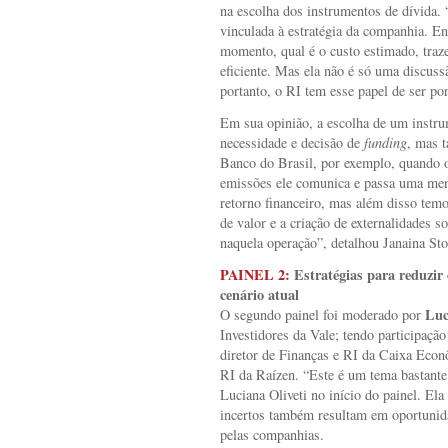
na escolha dos instrumentos de dívida. 
vinculada à estratégia da companhia. Ent
momento, qual é o custo estimado, traz
eficiente. Mas ela não é só uma discussã
portanto, o RI tem esse papel de ser po
Em sua opinião, a escolha de um instru
necessidade e decisão de
funding
, mas 
Banco do Brasil, por exemplo, quando o
emissões ele comunica e passa uma m
retorno financeiro, mas além disso te
de valor e a criação de externalidades s
naquela operação”, detalhou Janaina Stor
PAINEL 2:
Estratégias para reduzir
cenário atual
Luc
O segundo painel foi moderado por
Investidores da Vale; tendo participaçã
diretor de Finanças e RI da Caixa Econ
RI da Raízen. “Este é um tema bastante
Luciana Oliveti no início do painel. Ela
incertos também resultam em oportunid
pelas companhias.