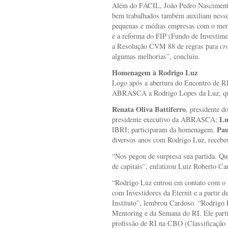
Além do FÁCIL, João Pedro Nascimento 
bem trabalhados também auxiliam ness
pequenas e médias empresas com o merca
é a reforma do FIP (Fundo de Investimen
a Resolução CVM 88 de regras para
cr
algumas melhorias”, concluiu.
Homenagem à Rodrigo Luz
Logo após a abertura do Encontro de 
ABRASCA a Rodrigo Lopes da Luz, que
Renata Oliva Battiferro
, presidente 
Lu
presidente executivo da ABRASCA;
Pa
IBRI; participaram da homenagem.
diversos anos com Rodrigo Luz, receb
“Nos pegou de surpresa sua partida. Qu
de capitais”, enfatizou Luiz Roberto Ca
“Rodrigo Luz entrou em contato com o 
com Investidores da Eternit e a partir 
Instituto”, lembrou Cardoso. “Rodrigo 
Mentoring e da Semana do RI. Ele parti
profissão de RI na CBO (Classificação 