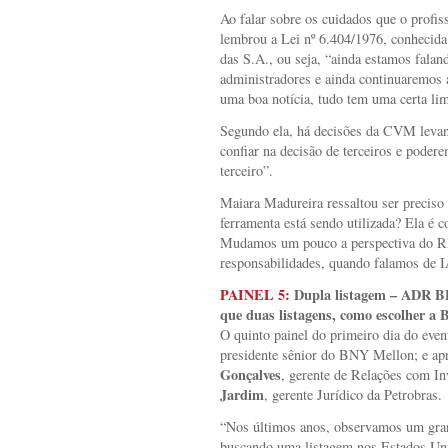
Ao falar sobre os cuidados que o profis
lembrou a Lei nº 6.404/1976, conhecid
das S.A., ou seja, “ainda estamos falan
administradores e ainda continuaremos 
uma boa notícia, tudo tem uma certa lim
Segundo ela, há decisões da CVM levan
confiar na decisão de terceiros e pode
terceiro”.
Maiara Madureira ressaltou ser preciso 
ferramenta está sendo utilizada? Ela é 
Mudamos um pouco a perspectiva do RI
responsabilidades, quando falamos de I
PAINEL 5:
Dupla listagem – ADR BD
que duas listagens, como escolher a B
O quinto painel do primeiro dia do eve
presidente sênior do BNY Mellon; e ap
Gonçalves
, gerente de Relações com In
Jardim
, gerente Jurídico da Petrobras.
“Nos últimos anos, observamos um gran
buscando uma listagem nos Estados Uni