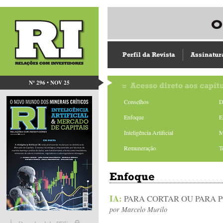
Perfil da Revista
Assinatur
Nº 296 • NOV 25
Acesso direto aos capít
Conselhos
D
Enfoque
E
Inteligência Artificial
M
Remuneração
T
Enfoque
IA:
PARA CORTAR OU PARA 
por
Marcelo Murilo