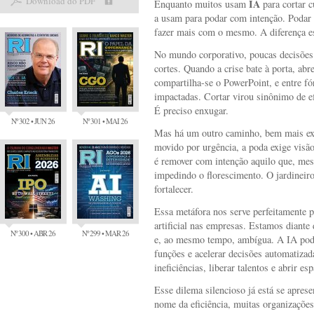
Download do PDF
IA
Enquanto muitos usam
para cortar 
a usam para podar com intenção. Podar é 
fazer mais com o mesmo. A diferença es
No mundo corporativo, poucas decisões 
cortes. Quando a crise bate à porta, abr
compartilha-se o PowerPoint, e entre fó
impactadas. Cortar virou sinônimo de e
É preciso enxugar.
Nº 302 • JUN 26
Nº 301 • MAI 26
Mas há um outro caminho, bem mais exi
movido por urgência, a poda exige visão
é remover com intenção aquilo que, mes
impedindo o florescimento. O jardineiro
fortalecer.
Essa metáfora nos serve perfeitamente pa
artificial nas empresas. Estamos diant
Nº 300 • ABR 26
Nº 299 • MAR 26
e, ao mesmo tempo, ambígua. A IA pode 
funções e acelerar decisões automatizad
ineficiências, liberar talentos e abrir es
Esse dilema silencioso já está se apre
nome da eficiência, muitas organizaçõe