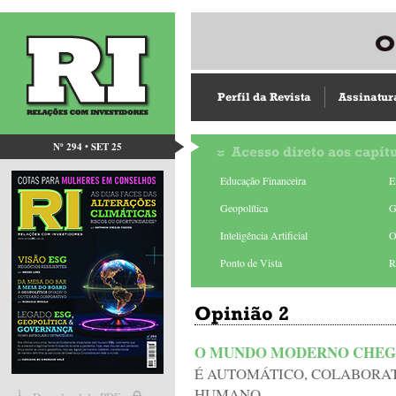
Perfil da Revista
Assinatur
Nº 294 • SET 25
Acesso direto aos capít
Educação Financeira
E
Geopolítica
G
Inteligência Artificial
O
Ponto de Vista
R
Opinião 2
O MUNDO MODERNO CHEG
É AUTOMÁTICO, COLABORAT
HUMANO...