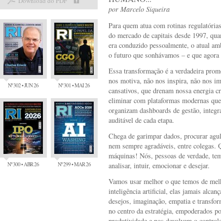
Download do PDF
por
Marcelo Siqueira
Para quem atua com rotinas regulatórias
do mercado de capitais desde 1997, quan
era conduzido pessoalmente, o atual amb
o futuro que sonhávamos – e que agora s
Essa transformação é a verdadeira prome
nos motiva, não nos inspira, não nos im
Nº 302 • JUN 26
Nº 301 • MAI 26
cansativos, que drenam nossa energia c
eliminar com plataformas modernas que
organizam dashboards de gestão, integr
auditável de cada etapa.
Chega de garimpar dados, procurar agul
nem sempre agradáveis, entre colegas. 
máquinas! Nós, pessoas de verdade, tem
Nº 300 • ABR 26
Nº 299 • MAR 26
analisar, intuir, emocionar e desejar.
Vamos usar melhor o que temos de mel
inteligência artificial, elas jamais alca
desejos, imaginação, empatia e transfor
no centro da estratégia, empoderados 
produtividade e nos devolvem o control