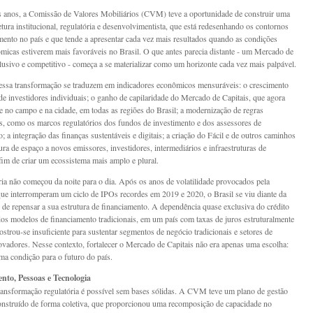
 anos, a Comissão de Valores Mobiliários (CVM) teve a oportunidade de construir uma
etura institucional, regulatória e desenvolvimentista, que está redesenhando os contornos
mento no país e que tende a apresentar cada vez mais resultados quando as condições
icas estiverem mais favoráveis no Brasil. O que antes parecia distante - um Mercado de
clusivo e competitivo - começa a se materializar como um horizonte cada vez mais palpável.
essa transformação se traduzem em indicadores econômicos mensuráveis: o crescimento
e investidores individuais; o ganho de capilaridade do Mercado de Capitais, que agora
te no campo e na cidade, em todas as regiões do Brasil; a modernização de regras
es, como os marcos regulatórios dos fundos de investimento e dos assessores de
; a integração das finanças sustentáveis e digitais; a criação do Fácil e de outros caminhos
ura de espaço a novos emissores, investidores, intermediários e infraestruturas de
fim de criar um ecossistema mais amplo e plural.
ória não começou da noite para o dia. Após os anos de volatilidade provocados pela
ue interromperam um ciclo de IPOs recordes em 2019 e 2020, o Brasil se viu diante da
 de repensar a sua estrutura de financiamento. A dependência quase exclusiva do crédito
dos modelos de financiamento tradicionais, em um país com taxas de juros estruturalmente
ostrou-se insuficiente para sustentar segmentos de negócio tradicionais e setores de
novadores. Nesse contexto, fortalecer o Mercado de Capitais não era apenas uma escolha:
ma condição para o futuro do país.
nto, Pessoas e Tecnologia
nsformação regulatória é possível sem bases sólidas. A CVM teve um plano de gestão
onstruído de forma coletiva, que proporcionou uma recomposição de capacidade no