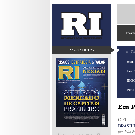
Perf
Nº 295 • OUT 25
A
Bran
Em P
IBGC
Ponto
Em P
O FUTU
BRASIL
por
João P