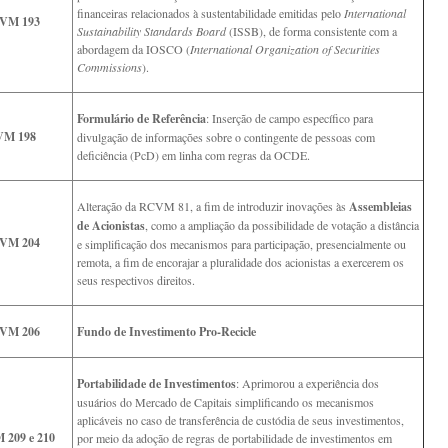
financeiras relacionados à sustentabilidade emitidas pelo
International
VM 193
Sustainability Standards Board
(ISSB), de forma consistente com a
abordagem da IOSCO (
International Organization of Securities
Commissions
).
Formulário de Referência
: Inserção de campo específico para
M 198
divulgação de informações sobre o contingente de pessoas com
deficiência (PcD) em linha com regras da OCDE.
Alteração da RCVM 81, a fim de introduzir inovações às
Assembleias
de Acionistas
, como a ampliação da possibilidade de votação a distância
VM 204
e simplificação dos mecanismos para participação, presencialmente ou
remota, a fim de encorajar a pluralidade dos acionistas a exercerem os
seus respectivos direitos.
VM 206
Fundo de Investimento Pro-Recicle
Portabilidade de Investimentos
: Aprimorou a experiência dos
usuários do Mercado de Capitais simplificando os mecanismos
aplicáveis no caso de transferência de custódia de seus investimentos,
209 e 210
por meio da adoção de regras de portabilidade de investimentos em