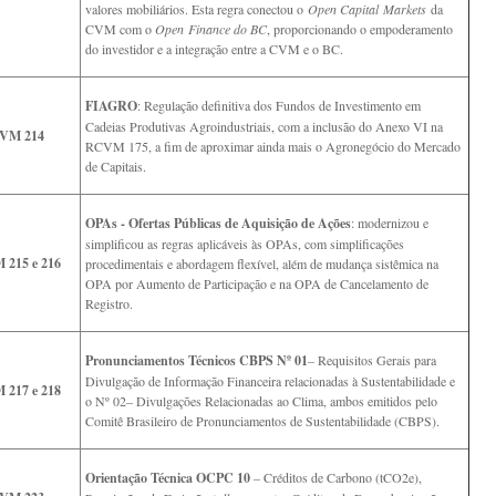
valores mobiliários. Esta regra conectou o
Open Capital Markets
da
CVM com o
Open Finance do BC
, proporcionando o empoderamento
do investidor e a integração entre a CVM e o BC.
FIAGRO
: Regulação definitiva dos Fundos de Investimento em
Cadeias Produtivas Agroindustriais, com a inclusão do Anexo VI na
VM 214
RCVM 175, a fim de aproximar ainda mais o Agronegócio do Mercado
de Capitais.
OPAs - Ofertas Públicas de Aquisição de Ações
: modernizou e
simplificou as regras aplicáveis às OPAs, com simplificações
215 e 216
procedimentais e abordagem flexível, além de mudança sistêmica na
OPA por Aumento de Participação e na OPA de Cancelamento de
Registro.
Pronunciamentos Técnicos CBPS Nº 01
– Requisitos Gerais para
Divulgação de Informação Financeira relacionadas à Sustentabilidade e
217 e 218
o Nº 02– Divulgações Relacionadas ao Clima, ambos emitidos pelo
Comitê Brasileiro de Pronunciamentos de Sustentabilidade (CBPS).
Orientação Técnica OCPC 10
– Créditos de Carbono (tCO2e),