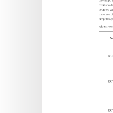
No campo no
resultado d
sobre os ca
mero exercí
simplificaç
Alguns exem
N
RC
RC
RC