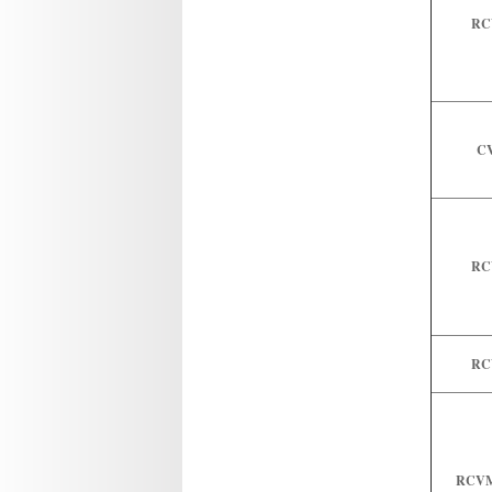
RC
CV
RC
RC
RCVM 