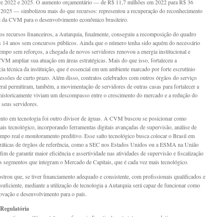
tre 2022 e 2025. O aumento orçamentário — de R$ 11,7 milhões em 2022 para R$ 36
2025 — simbolizou mais do que recursos: representou a recuperação do reconhecimento
al da CVM para o desenvolvimento econômico brasileiro.
os recursos financeiros, a Autarquia, finalmente, conseguiu a recomposição do quadro
s 14 anos sem concursos públicos. Ainda que o número tenha sido aquém do necessário
tempo sem reforços, a chegada de novos servidores renovou a energia institucional e
CVM ampliar sua atuação em áreas estratégicas. Mais do que isso, fortaleceu a
ia técnica da instituição, que é essencial em um ambiente marcado por forte escrutínio
ressões de curto prazo. Além disso, contratos celebrados com outros órgãos do serviço
eral permitiram, também, a movimentação de servidores de outras casas para fortalecer a
istoricamente viviam um descompasso entre o crescimento do mercado e a redução do
seus servidores.
nto em tecnologia foi outro divisor de águas. A CVM buscou se posicionar como
ais tecnológico, incorporando ferramentas digitais avançadas de supervisão, análise de
mpo real e monitoramento preditivo. Esse salto tecnológico busca colocar o Brasil em
ráticas de órgãos de referência, como a SEC nos Estados Unidos ou a ESMA na União
fim de garantir maior eficiência e assertividade nas atividades de supervisão e fiscalização
s segmentos que integram o Mercado de Capitais, que é cada vez mais tecnológico.
ou que, se tiver financiamento adequado e consistente, com profissionais qualificados e
uficiente, mediante a utilização de tecnologia a Autarquia será capaz de funcionar como
ovação e desenvolvimento para o país.
Regulatória