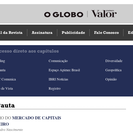
il da Revista
Assinatura
Publicidade
Fale Conosco
Ed
cesso direto aos capítulos
ding
Comunicação
Diversidade
auta
Espaço Apimec Brasil
Geopolítica
 Comunica
IBRI Notícias
Opinião
 de Vista
Registro
auta
MERCADO DE CAPITAIS
RO DO
EIRO
edro Nascimento