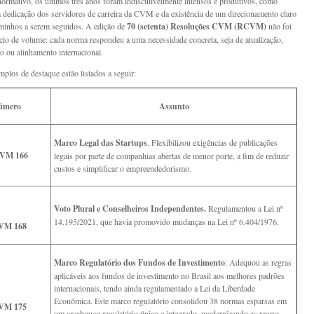
rmativo, os últimos três anos foram indiscutivelmente intensos e produtivos, como
a dedicação dos servidores de carreira da CVM e da existência de um direcionamento claro
minhos a serem seguidos. A edição de
70 (setenta) Resoluções CVM (RCVM)
não foi
cio de volume: cada norma respondeu a uma necessidade concreta, seja de atualização,
ão ou alinhamento internacional.
plos de destaque estão listados a seguir:
úmero
Assunto
Marco Legal das Startups
. Flexibilizou exigências de publicações
VM 166
legais por parte de companhias abertas de menor porte, a fim de reduzir
custos e simplificar o empreendedorismo.
Voto Plural e Conselheiros Independentes.
Regulamentou a Lei nº
14.195/2021, que havia promovido mudanças na Lei nº 6.404/1976.
VM 168
Marco Regulatório dos Fundos de Investimento
: Adequou as regras
aplicáveis aos fundos de investimento no Brasil aos melhores padrões
internacionais, tendo ainda regulamentado a Lei da Liberdade
Econômica. Este marco regulatório consolidou 38 normas esparsas em
VM 175
um arcabouço regulatório único e integrado, modernizando as regras