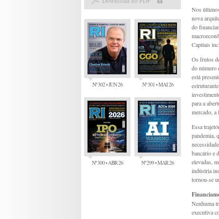
Download do PDF
Nos últimos
nova arquit
do financia
macroeconôm
Capitais in
Os frutos d
do número d
está presen
Nº 302 • JUN 26
Nº 301 • MAI 26
estruturant
investimento
para a abert
mercado, a 
Essa trajet
pandemia, q
necessidade
bancário e 
elevadas, m
Nº 300 • ABR 26
Nº 299 • MAR 26
indústria i
tornou-se u
Financiame
Nenhuma tra
executiva c