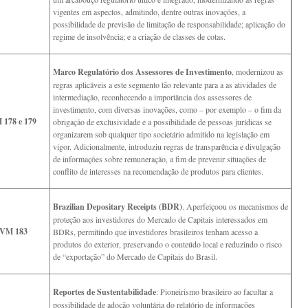
vigentes em aspectos, admitindo, dentre outras inovações, a
possibilidade de previsão de limitação de responsabilidade; aplicação do
regime de insolvência; e a criação de classes de cotas.
Marco Regulatório dos Assessores de Investimento
, modernizou as
regras aplicáveis a este segmento tão relevante para a as atividades de
intermediação, reconhecendo a importância dos assessores de
investimento, com diversas inovações, como – por exemplo – o fim da
178 e 179
obrigação de exclusividade e a possibilidade de pessoas jurídicas se
organizarem sob qualquer tipo societário admitido na legislação em
vigor. Adicionalmente, introduziu regras de transparência e divulgação
de informações sobre remuneração, a fim de prevenir situações de
conflito de interesses na recomendação de produtos para clientes.
Brazilian Depositary Receipts (BDR)
. Aperfeiçoou os mecanismos de
proteção aos investidores do Mercado de Capitais interessados em
VM 183
BDRs, permitindo que investidores brasileiros tenham acesso a
produtos do exterior, preservando o conteúdo local e reduzindo o risco
de “exportação” do Mercado de Capitais do Brasil.
Reportes de Sustentabilidade
: Pioneirismo brasileiro ao facultar a
possibilidade de adoção voluntária do relatório de informações