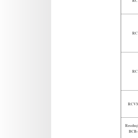
RC
RC
RC
RCVM 
Resoluç
BCB-