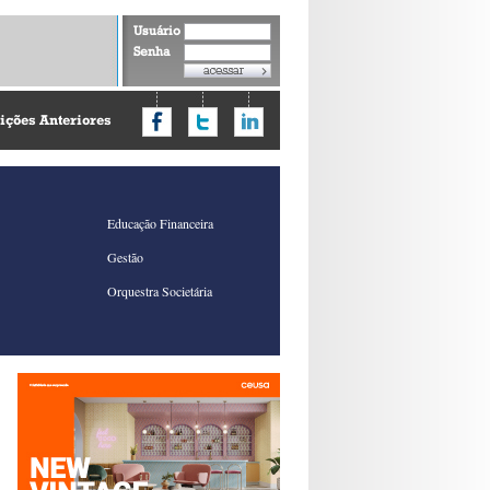
Usuário
Senha
ições Anteriores
Educação Financeira
Gestão
Orquestra Societária