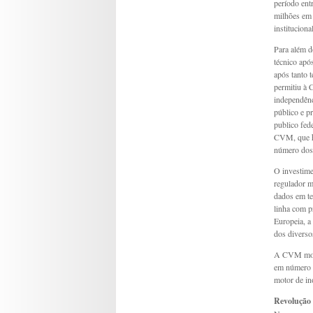
período en
milhões em 
institucion
Para além d
técnico apó
após tanto 
permitiu à 
independênc
público e p
publico fed
CVM, que h
número dos 
O investime
regulador m
dados em te
linha com p
Europeia, a 
dos diverso
A CVM mostr
em número s
motor de in
Revolução 