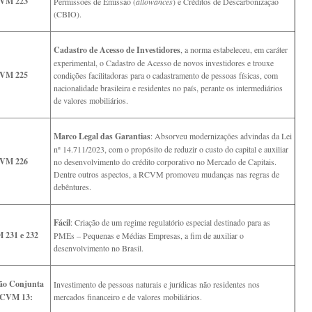
VM 223
Permissões de Emissão (
allowances
) e Créditos de Descarbonização
(CBIO).
Cadastro de Acesso de Investidores
, a norma estabeleceu, em caráter
experimental, o Cadastro de Acesso de novos investidores e trouxe
VM 225
condições facilitadoras para o cadastramento de pessoas físicas, com
nacionalidade brasileira e residentes no país, perante os intermediários
de valores mobiliários.
Marco Legal das Garantias
: Absorveu modernizações advindas da Lei
nº 14.711/2023, com o propósito de reduzir o custo do capital e auxiliar
VM 226
no desenvolvimento do crédito corporativo no Mercado de Capitais.
Dentre outros aspectos, a RCVM promoveu mudanças nas regras de
debêntures.
Fácil
: Criação de um regime regulatório especial destinado para as
231 e 232
PMEs – Pequenas e Médias Empresas, a fim de auxiliar o
desenvolvimento no Brasil.
ão Conjunta
Investimento de pessoas naturais e jurídicas não residentes nos
CVM 13:
mercados financeiro e de valores mobiliários.