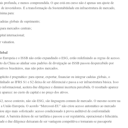
s profunda, e menos compreendida. O que está em curso não é apenas um ajuste de
s de investidores. É a transformação da Sustentabilidade em infraestrutura de mercado,
nima para:
cadeias globais de suprimento;
 para mercados centrais;
pital internacional;
r valuation.
lobal
o Europeia e o ISSB não estão expandindo o ESG, estão redefinindo as regras de acesso.
 da China ao alinhar seus padrões de divulgação ao ISSB passou despercebido por
utivos brasileiros, mas não pelos mercados.
lícito é pragmático: para operar, exportar, financiar ou integrar cadeias globais, o
linhado ao IFRS S1 e S2 deixa de ser diferencial e passa a ser infraestrutura básica. Isso
o informacional, acelera due diligence e diminui incerteza percebida. O resultado aparece
 aparece: no custo de capital e no preço dos ativos.
S2, nesse contexto, não são ESG, são linguagem comum de mercado. O mesmo ocorre na
 a União Europeia. O acordo “Mercosul-EU” não criou acesso automático ao mercado
iou algo mais sofisticado: acesso condicionado à prova auditável de conformidade
al. A barreira deixou de ser tarifária e passou a ser regulatória, operacional e fiduciária.
dade e due diligence deixaram de ser vantagem competitiva e tornaram-se passaporte