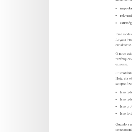
importa
relevant
estratég
Esse modelo
forçava
tra
consistente
O novo está
“enfraqueci
exigente.
Sustentabil
Hoje, ela s
sempre fize
Isso red
Isso red
Isso pro
Isso for
Quando a re
corretament