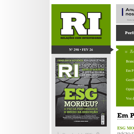
Perf
Nº 298 • FEV 26
A
Bran
Em P
Gestã
Opin
Voz 
Em P
ESG MO
INÍCIO