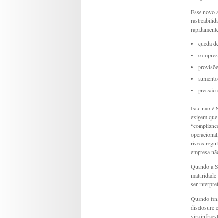
Esse novo a
rastreabili
rapidament
queda de
compres
provisõe
aumento
pressão 
Isso não é 
exigem que s
“compliance
operacional,
riscos regul
empresa não
Quando a Su
maturidade 
ser interpr
Quando fina
disclosure e
vira infraes