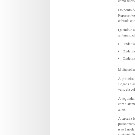
como retóri
Do ponto de
Representou
cobrada com
Quando o am
ambiguidade
Onde iss
Onde iss
Onde iss
Muita coisa
A primeira 
slogans e a
vem, ela co
A segunda f
com sistema
antes.
A terceira 
posicioname
isso é irrel
sustentabil