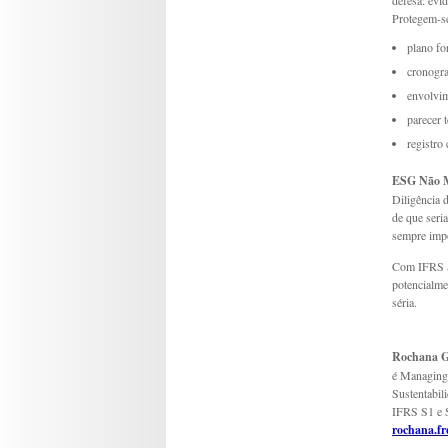
defesa: evi
Protegem-se
plano fo
cronogr
envolvim
parecer 
registro
ESG Não 
Diligência 
de que seri
sempre imp
Com IFRS S1
potencialmen
séria.
Rochana Gr
é Managing
Sustentabil
IFRS S1 e 
rochana.f