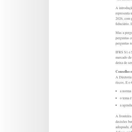
A introduçã
representa 
2026, com p
fiduciário. I
Mas a pergu
perguntas 
perguntas r
IFRS S1 e S
mercado de 
deixa de ser
Conselho e 
A Diretoria
riscos. E o
a norma 
o tema é 
a agenda
A fronteira
decisões be
adequada, d