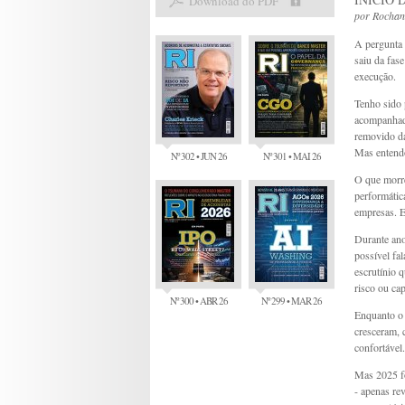
Download do PDF
por
Rochan
A pergunta 
saiu da fase
execução.
Tenho sido 
acompanhada
removido d
Mas entendo
Nº 302 • JUN 26
Nº 301 • MAI 26
O que morre
performátic
empresas. E
Durante ano
possível fa
escrutínio 
risco ou cap
Nº 300 • ABR 26
Nº 299 • MAR 26
Enquanto o 
cresceram, 
confortável.
Mas 2025 fo
- apenas re