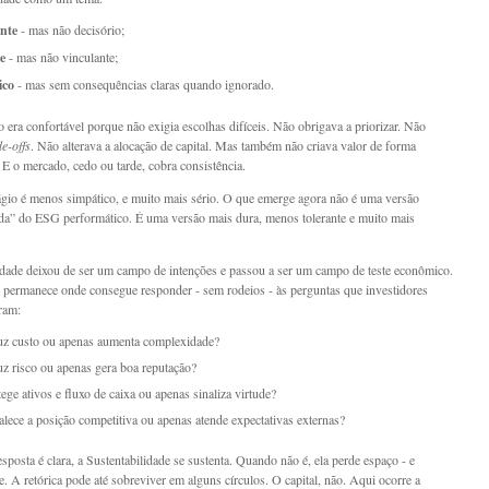
nte
- mas não decisório;
e
- mas não vinculante;
ico
- mas sem consequências claras quando ignorado.
 era confortável porque não exigia escolhas difíceis. Não obrigava a priorizar. Não
de-offs
. Não alterava a alocação de capital. Mas também não criava valor de forma
. E o mercado, cedo ou tarde, cobra consistência.
gio é menos simpático, e muito mais sério. O que emerge agora não é uma versão
da” do ESG performático. É uma versão mais dura, menos tolerante e muito mais
idade deixou de ser um campo de intenções e passou a ser um campo de teste econômico.
ó permanece onde consegue responder - sem rodeios - às perguntas que investidores
ram:
uz custo ou apenas aumenta complexidade?
uz risco ou apenas gera boa reputação?
tege ativos e fluxo de caixa ou apenas sinaliza virtude?
talece a posição competitiva ou apenas atende expectativas externas?
sposta é clara, a Sustentabilidade se sustenta. Quando não é, ela perde espaço - e
e. A retórica pode até sobreviver em alguns círculos. O capital, não. Aqui ocorre a