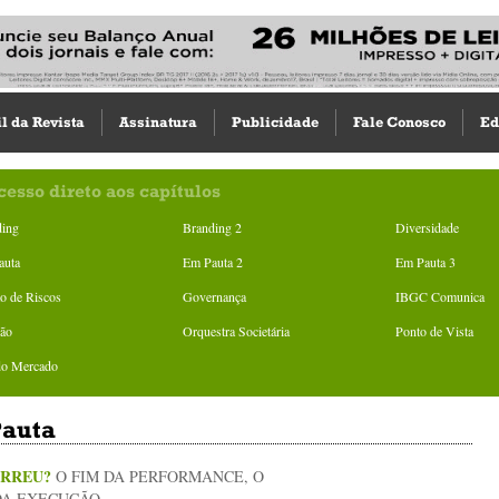
il da Revista
Assinatura
Publicidade
Fale Conosco
Ed
cesso direto aos capítulos
ding
Branding 2
Diversidade
auta
Em Pauta 2
Em Pauta 3
o de Riscos
Governança
IBGC Comunica
ião
Orquestra Societária
Ponto de Vista
do Mercado
auta
RREU?
O FIM DA PERFORMANCE, O
 DA EXECUÇÃO