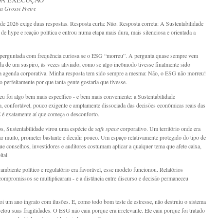
a Grossi Freire
de 2026 exige duas respostas. Resposta curta: Não. Resposta correta: A Sustentabilidade
 de hype e reação política e entrou numa etapa mais dura, mais silenciosa e orientada a
perguntada com frequência curiosa se o ESG “morreu”. A pergunta quase sempre vem
 de um suspiro, às vezes aliviado, como se algo incômodo tivesse finalmente sido
a agenda corporativa. Minha resposta tem sido sempre a mesma: Não, o ESG não morreu!
 perfeitamente por que tanta gente gostaria que tivesse.
u foi algo bem mais específico - e bem mais conveniente: a Sustentabilidade
a, confortável, pouco exigente e amplamente dissociada das decisões econômicas reais das
 é exatamente aí que começa o desconforto.
s, Sustentabilidade virou uma espécie de
safe space
corporativo. Um território onde era
lar muito, prometer bastante e decidir pouco. Um espaço relativamente protegido do tipo de
que conselhos, investidores e auditores costumam aplicar a qualquer tema que afete caixa,
ital.
ambiente político e regulatório era favorável, esse modelo funcionou. Relatórios
compromissos se multiplicaram - e a distância entre discurso e decisão permaneceu
i um ano ingrato com ilusões. E, como todo bom teste de estresse, não destruiu o sistema
velou suas fragilidades. O ESG não caiu porque era irrelevante. Ele caiu porque foi tratado