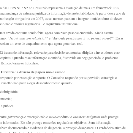
o das IFRS S1 e S2 no Brasil não representa a evolução de mais um framework ESG,
uma mudança de natureza jurídica da informação de sustentabilidade. A partir desse ano de
ublicação obrigatória em 2027, essas normas passam a integrar o núcleo duro do dever
sso não é retórica regulatória... é arquitetura institucional.
nta errada continua sendo feita; agora com risco pessoal embutido. Ainda escuto
como:
“Isso é mais um relatório?”
e
“Até onde precisamos ir no primeiro ano?”.
Essas
evelam um erro de enquadramento que agora gera risco real.
2 tratam de informação relevante para decisão econômica, dirigida a investidores e ao
capitais. Quando essa informação é omitida, distorcida ou negligenciada, o problema
 técnico, torna-se fiduciário.
Diretoria: a divisão de papéis não é escudo.
 responde por execução e reporte. O Conselho responde por supervisão, estratégia e
 Conselho não pode alegar desconhecimento quando:
é obrigatória;
material;
 é pública.
 entre governança e execução não é salvo-conduto: o
Business Judgment Rule
protege
m informadas. Ele não protege omissões regulatórias objetivas. Sem informação
ebate documentado e evidência de diligência, a proteção desaparece. O verdadeiro ativo de