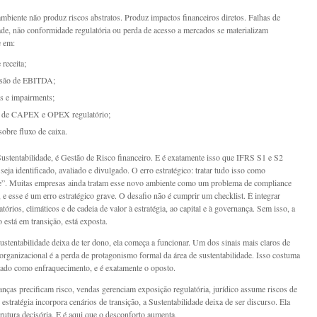
mbiente não produz riscos abstratos. Produz impactos financeiros diretos. Falhas de
dade, não conformidade regulatória ou perda de acesso a mercados se materializam
e em:
 receita;
são de EBITDA;
s e impairments;
 de CAPEX e OPEX regulatório;
sobre fluxo de caixa.
Sustentabilidade, é Gestão de Risco financeiro. E é exatamente isso que IFRS S1 e S2
eja identificado, avaliado e divulgado. O erro estratégico: tratar tudo isso como
”. Muitas empresas ainda tratam esse novo ambiente como um problema de compliance
 e esse é um erro estratégico grave. O desafio não é cumprir um checklist. É integrar
atórios, climáticos e de cadeia de valor à estratégia, ao capital e à governança. Sem isso, a
 está em transição, está exposta.
stentabilidade deixa de ter dono, ela começa a funcionar. Um dos sinais mais claros de
organizacional é a perda de protagonismo formal da área de sustentabilidade. Isso costuma
etado como enfraquecimento, e é exatamente o oposto.
nças precificam risco, vendas gerenciam exposição regulatória, jurídico assume riscos de
 estratégia incorpora cenários de transição, a Sustentabilidade deixa de ser discurso. Ela
trutura decisória. E é aqui que o desconforto aumenta.