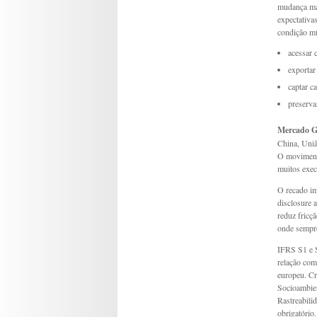
mudança mai
expectativa
condição mí
acessar 
exportar
captar ca
preserva
Mercado G
China, Uniã
O movimento
muitos exec
O recado imp
disclosure a
reduz fricçã
onde sempre
IFRS S1 e 
relação com
europeu. Cr
Socioambient
Rastreabili
obrigatório.