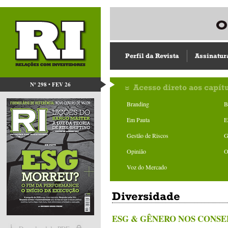
Perfil da Revista
Assinatur
Nº 298 • FEV 26
Acesso direto aos capít
Branding
B
Em Pauta
E
Gestão de Riscos
G
Opinião
O
Voz do Mercado
Diversidade
ESG & GÊNERO NOS CONS