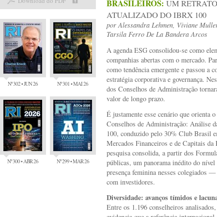
Download do PDF
BRASILEIROS:
UM RETRAT
ATUALIZADO DO IBRX 100
por
Alessandra Lehmen, Viviane Mulle
Tarsila Ferro De La Bandera Arcos
A agenda ESG consolidou-se como eleme
companhias abertas com o mercado. Para
como tendência emergente e passou a co
estratégia corporativa e governança. Nes
Nº 302 • JUN 26
Nº 301 • MAI 26
dos Conselhos de Administração tornara
valor de longo prazo.
É justamente esse cenário que orienta 
Conselhos de Administração: Análise d
100, conduzido pelo 30% Club Brasil 
Mercados Financeiros e de Capitais d
pesquisa consolida, a partir dos Formul
Nº 300 • ABR 26
Nº 299 • MAR 26
públicas, um panorama inédito do nível
presença feminina nesses colegiados — 
com investidores.
Diversidade: avanços tímidos e lacuna
Entre os 1.196 conselheiros analisado
evidencia que a referência internaciona